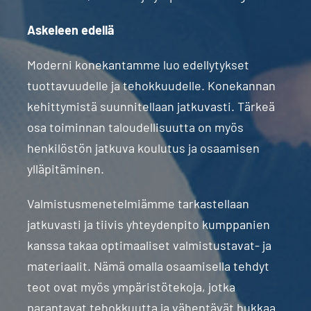
Askeleen edellä
Moderni konekantamme luo edellytykset
tuottavuudelle ja tehokkuudelle. Konekannan
kehittymistä suunnitellaan jatkuvasti. Tärkeä
osa toiminnan taloudellisuutta on myös
henkilöstön jatkuva koulutus ja osaamisen
ylläpitäminen.
Valmistusmenetelmiämme tarkastellaan
jatkuvasti ja tiivis yhteydenpito kumppanien
kanssa takaa optimaaliset valmistustavat- ja
materiaalit. Nämä omalla osaamisella tehdyt
teot ovat myös ympäristötekoja, jotka
parantavat tehokkuutta ja vähentävät hukkaa.