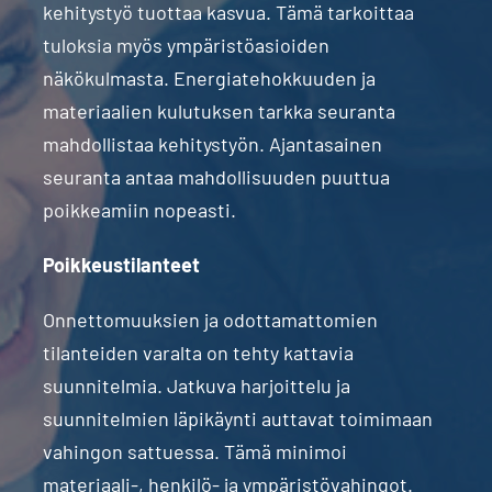
kehitystyö tuottaa kasvua. Tämä tarkoittaa
tuloksia myös ympäristöasioiden
näkökulmasta. Energiatehokkuuden ja
materiaalien kulutuksen tarkka seuranta
mahdollistaa kehitystyön. Ajantasainen
seuranta antaa mahdollisuuden puuttua
poikkeamiin nopeasti.
Poikkeustilanteet
Onnettomuuksien ja odottamattomien
tilanteiden varalta on tehty kattavia
suunnitelmia. Jatkuva harjoittelu ja
suunnitelmien läpikäynti auttavat toimimaan
vahingon sattuessa. Tämä minimoi
materiaali-, henkilö- ja ympäristövahingot.