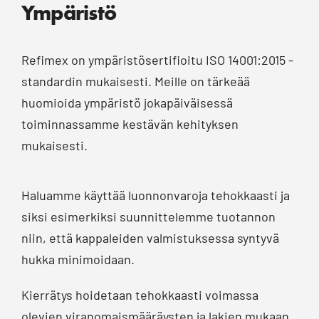
Ympäristö
Refimex on ympäristösertifioitu ISO 14001:2015 -
standardin mukaisesti. Meille on tärkeää
huomioida ympäristö jokapäiväisessä
toiminnassamme kestävän kehityksen
mukaisesti.
Haluamme käyttää luonnonvaroja tehokkaasti ja
siksi esimerkiksi suunnittelemme tuotannon
niin, että kappaleiden valmistuksessa syntyvä
hukka minimoidaan.
Kierrätys hoidetaan tehokkaasti voimassa
olevien viranomaismääräysten ja lakien mukaan.