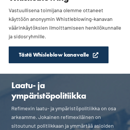
Vastuullisena toimijana olemme ottaneet
käyttöön anonyymin Whistleblowing-kanavan
väärinkäytöksien ilmoittamiseen henkilökunnalle
ja sidosryhmille.
Tästä Whisleblow kanavalle
Laatu- ja
ympäristöpolitiikka
Refimexin laatu- ja ympäristöpolitiikka on osa
arkeamme. Jokainen refimexiläinen on
sitoutunut politiikkaan ja ymmärtää asioiden