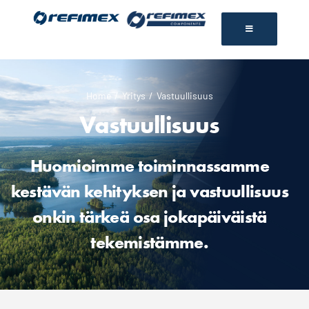
Skip
to
content
Home
Yritys
Vastuullisuus
Vastuullisuus
Huomioimme toiminnassamme
kestävän kehityksen ja vastuullisuus
onkin tärkeä osa jokapäiväistä
tekemistämme.