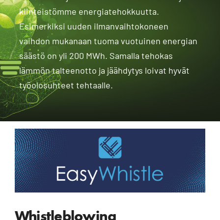
kiinteistömme energiatehokkuutta.
Esimerkiksi uuden ilmanvaihtokoneen
vaihdon mukanaan tuoma vuotuinen energian
säästö on yli 200 MWh. Samalla tehokas
lämmön talteenotto ja jäähdytys loivat hyvät
työolosuhteet tehtaalle.
Whistleblowing