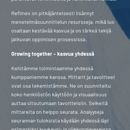
Refimex on pitkäjänteisesti lisännyt
menetelmäsuunnittelun resursseja, mikä luo
osaltaan kestävää kasvua ja on tärkeä tekijä
jatkuvan oppimisen prosessissa.
Growing together – kasvua yhdessä
Kehitämme toimintaamme yhdessä
kumppaniemme kanssa. Mittarit ja tavoitteet
ovat osa tekemistämme. Ne on suunniteltu
koko henkilöstön käyttöön ja visuaalisuus
auttaa sitoutumaan tavoitteisiin. Selkeitä
mittareita on helppo seurata. Analyyseja
seurannan tuloksista käydään yhdessä läpi
esimerkiksi kuukausi- ja viikkopalavereissa.